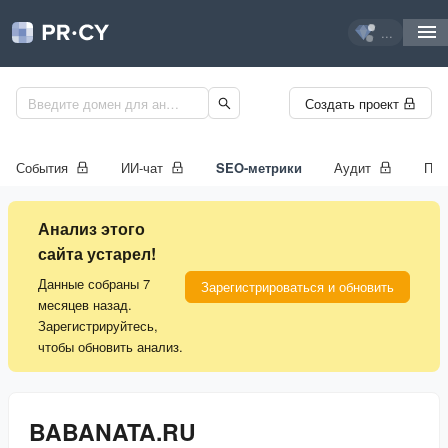
...
Создать проект
События
ИИ-чат
SEO-метрики
Аудит
Про
Анализ этого
сайта устарел!
Данные собраны 7
Зарегистрироваться и обновить
месяцев назад.
Зарегистрируйтесь,
чтобы обновить анализ.
BABANATA.RU