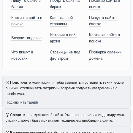
Пишут о сайте в
Продать сайт на
Похожие сайты в
блогах
бирже
поиске
Картинки сайта в
Кэш главной
Пишут о сайте в
поиске
страницы
блогах
История в веб-
Картинки сайта в
Возраст индекса
архив
поиске
Что пишут в
Страницы не под
Проверка склейки
новостях
фильтром
домена
Подключите мониторинг, чтобы выявлять и устранять технические
ошибки, отслеживать метрики и вовремя получать уведомления о
проблемах.
Подключить тариф
Следите за индексацией сайта. Уменьшение числа индексируемых
страниц может быть признаком технических проблем на сайте.
Ежедневно проверяйте сайт на вирусы и его статус в реестре