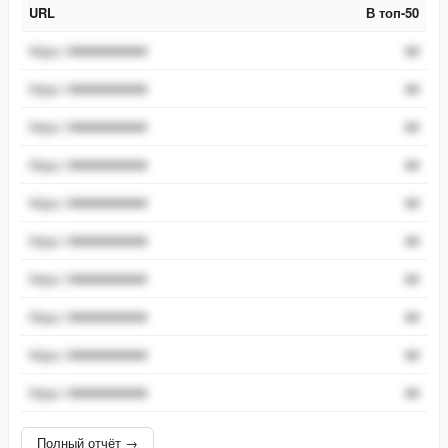
URL
В топ-50
URL
В топ-50
https://###########
##
https://###########
##
https://###########
##
https://###########
##
https://###########
##
https://###########
##
https://###########
##
https://###########
##
https://###########
##
https://###########
##
Полный отчёт →