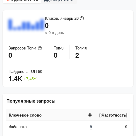
Кликов, январь 26
0
≈ 0 в день
Запросов Топ-1
Топ-3
Топ-10
0
0
2
Найдено в ТОП-50
1.4K
+
7,45
%
Популярные запросы
Ключевое слово
[!Частотность]
Ключевое слово
[!Частотность]
баба ната
8
9