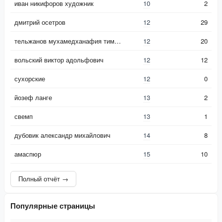
иван никифоров художник
10
2
дмитрий осетров
12
29
тельжанов мухамедханафия тимирболатович
12
20
вольский виктор адольфович
12
12
сухорские
12
0
йозеф ланге
13
2
свемп
13
1
дубовик александр михайлович
14
8
амаспюр
15
10
Полный отчёт →
Популярные страницы