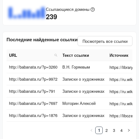
Ссылающиеся домены
239
Последние найденные ссылки
Посмотреть все ссылки
URL
Текст ссылки
Источник
URL
Текст ссылки
Источник
http://babanata.ru/?p=3260
В.Н. Горяевым
http://babanata.ru/?p=9972
Записки о художниках
http://babanata.ru/?p=791
Записки о художниках
http://babanata.ru/?p=7697
Моторин Алексей
http://babanata.ru/?p=1876
Записки о художниках
1
2
3
4