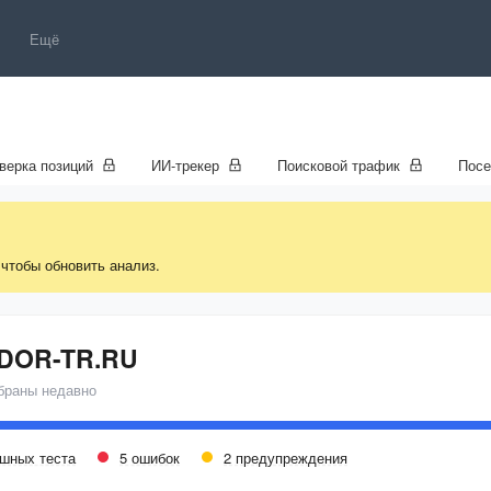
Ещё
верка позиций
ИИ-трекер
Поисковой трафик
Пос
 чтобы обновить анализ.
DOR-TR.RU
браны недавно
ешных теста
5 ошибок
2 предупреждения