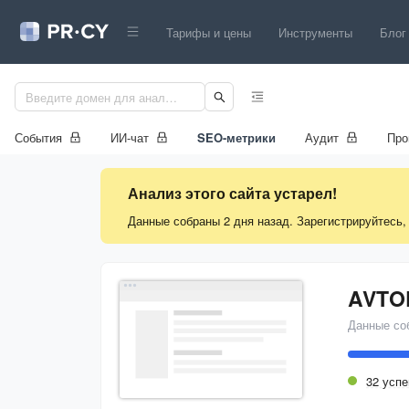
Тарифы и цены
Инструменты
Блог
События
ИИ-чат
SEO-метрики
Аудит
Про
Анализ этого сайта устарел!
Данные собраны 2 дня назад. Зарегистрируйтесь,
AVTO
Данные со
32 усп