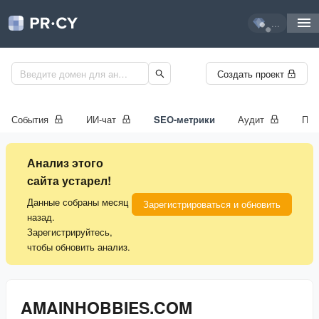
...
Создать проект
События
ИИ-чат
SEO-метрики
Аудит
Про
Анализ этого
сайта устарел!
Данные собраны месяц
Зарегистрироваться и обновить
назад.
Зарегистрируйтесь,
чтобы обновить анализ.
AMAINHOBBIES.COM