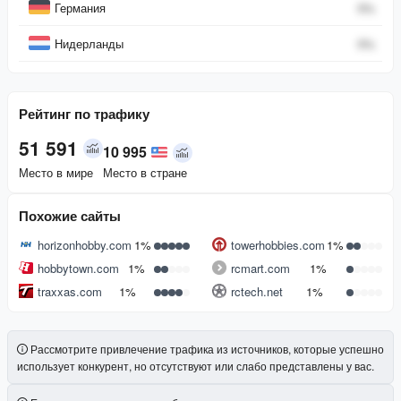
Германия
0
%
Нидерланды
0
%
Рейтинг по трафику
51 591
10 995
Место в мире
Место в стране
Похожие сайты
horizonhobby.com
1%
towerhobbies.com
1%
hobbytown.com
1%
rcmart.com
1%
traxxas.com
1%
rctech.net
1%
Рассмотрите привлечение трафика из источников, которые успешно
использует конкурент, но отсутствуют или слабо представлены у вас.