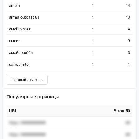
amein
1
14
arrma outcast 8s
1
10
амайнхобби
1
4
амаин
1
3
амайн хобби
1
3
sanwa mt5
1
1
Полный отчёт →
Популярные страницы
URL
В топ-50
URL
В топ-50
https://###########
##
https://###########
##