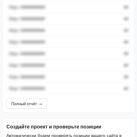
https://###########
##
https://###########
##
https://###########
##
https://###########
##
https://###########
##
https://###########
##
https://###########
##
https://###########
##
Полный отчёт →
Создайте проект и проверьте позиции
Автоматически будем проверять позиции вашего сайта в