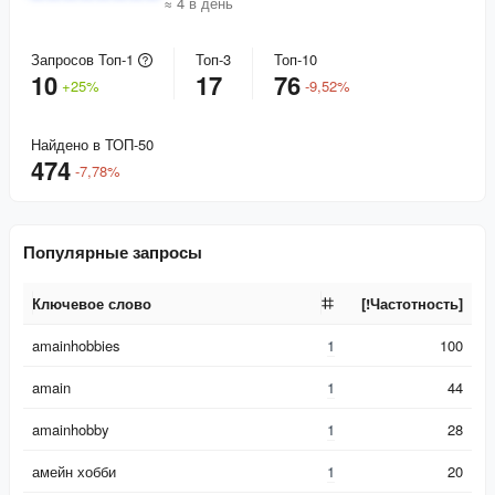
≈ 4 в день
Запросов Топ-1
Топ-3
Топ-10
10
17
76
+
25
%
-
9,52
%
Найдено в ТОП-50
474
-
7,78
%
Популярные запросы
Ключевое слово
[!Частотность]
Ключевое слово
[!Частотность]
amainhobbies
1
100
amain
1
44
amainhobby
1
28
амейн хобби
1
20