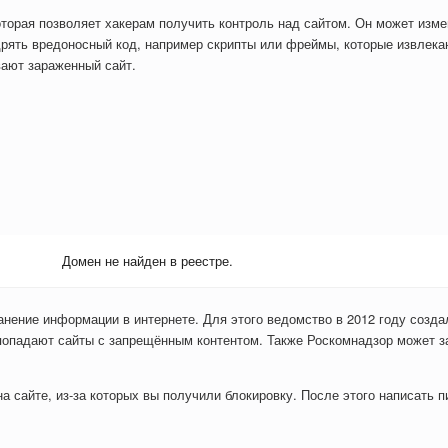
оторая позволяет хакерам получить контроль над сайтом. Он может изм
рять вредоносный код, например скрипты или фреймы, которые извлекаю
вают зараженный сайт.
Домен не найден в реестре.
анение информации в интернете. Для этого ведомство в 2012 году созда
попадают сайты с запрещённым контентом. Также Роскомнадзор может з
 сайте, из-за которых вы получили блокировку. После этого написать пи