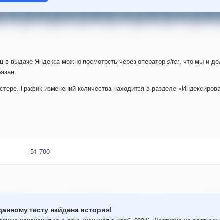
ц в выдаче Яндекса можно посмотреть через оператор
site:
, что мы и д
язан.
стере. График изменений количества находится в разделе «Индексирова
51 700
данному тесту найдена история!
афике изменения за 1 день (начиная с нояб. 2024). Доступно на платных