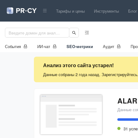
Тарифы и цены
Инструменты
Блог
События
ИИ-чат
SEO-метрики
Аудит
Про
Анализ этого сайта устарел!
Данные собраны 2 года назад. Зарегистрируйтесь
ALAR
Данные со
31 усп