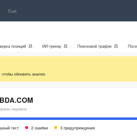
Ещё
верка позиций
ИИ-трекер
Поисковой трафик
Пос
, чтобы обновить анализ.
BDA.COM
браны недавно
ешный тест
2 ошибки
3 предупреждения