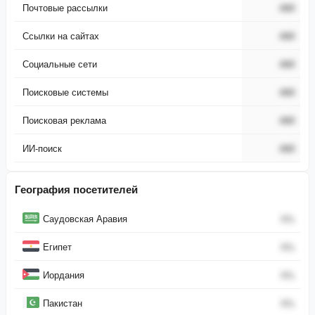
Почтовые рассылки
###
Ссылки на сайтах
###
Социальные сети
###
Поисковые системы
###
Поисковая реклама
###
ИИ-поиск
###
География посетителей
Страна
Процент
Саудовская Аравия
0
%
Египет
0
%
Иордания
0
%
Пакистан
0
%