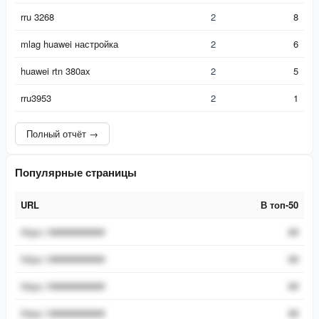
rru 3268
2
8
mlag huawei настройка
2
6
huawei rtn 380ax
2
5
rru3953
2
1
Полный отчёт →
Популярные страницы
URL
В топ-50
URL
В топ-50
https://###########
##
https://###########
##
https://###########
##
https://###########
##