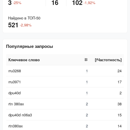
3
16
102
-
25
%
-
1,92
%
Найдено в ТОП-50
521
-
2,98
%
Популярные запросы
Ключевое слово
[!Частотность]
Ключевое слово
[!Частотность]
rru3268
1
24
rru3971
1
17
dpu40d
1
2
rtn 380ax
2
38
dpu40d n06a3
2
15
rtn380ax
2
14