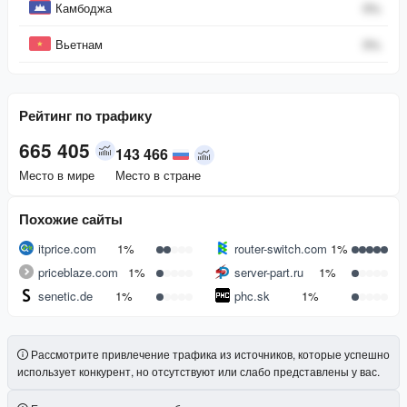
Камбоджа
0
%
Вьетнам
0
%
Рейтинг по трафику
665 405
143 466
Место в мире
Место в стране
Похожие сайты
itprice.com
1%
router-switch.com
1%
priceblaze.com
1%
server-part.ru
1%
senetic.de
1%
phc.sk
1%
Рассмотрите привлечение трафика из источников, которые успешно
использует конкурент, но отсутствуют или слабо представлены у вас.