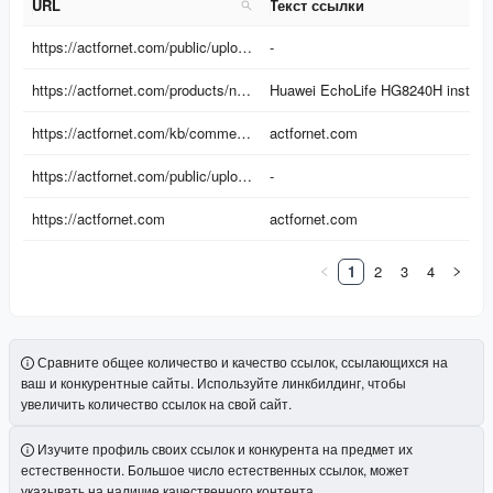
URL
Текст ссылки
URL
Текст ссылки
https://actfornet.com/public/uploads/network/access-network/xdsl-cpe/copper-traditional-hgw/hg531-v1-10.jpg
-
https://actfornet.com/products/network/access-network/ont/bridge-ont/echolife-hg8240h/support
Huawei EchoLife HG8240H installation configuration setup ...
https://actfornet.com/kb/comment/1242/?bp=3
actfornet.com
https://actfornet.com/public/uploads/huawei.jpg
-
https://actfornet.com
actfornet.com
1
2
3
4
Сравните общее количество и качество ссылок, ссылающихся на
ваш и конкурентные сайты. Используйте линкбилдинг, чтобы
увеличить количество ссылок на свой сайт.
Изучите профиль своих ссылок и конкурента на предмет их
естественности. Большое число естественных ссылок, может
указывать на наличие качественного контента.