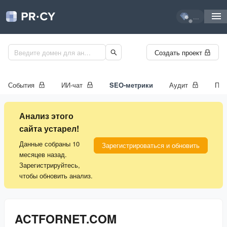
...
Создать проект
События
ИИ-чат
SEO-метрики
Аудит
Про
Анализ этого
сайта устарел!
Данные собраны 10
Зарегистрироваться и обновить
месяцев назад.
Зарегистрируйтесь,
чтобы обновить анализ.
ACTFORNET.COM