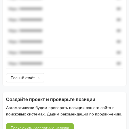
https://###########
##
https://###########
##
https://###########
##
https://###########
##
https://###########
##
https://###########
##
Полный отчёт →
Создайте проект и проверьте позиции
Автоматически будем проверять позиции вашего сайта в
поисковых системах. Дадим рекомендации по продвижению.
Подключить бесплатную неделю