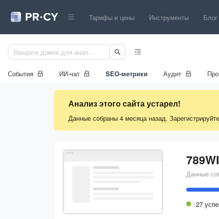
Тарифы и цены
Инструменты
Блог
События
ИИ-чат
SEO-метрики
Аудит
Про
Анализ этого сайта устарел!
Данные собраны 4 месяца назад. Зарегистрируйте
789W
Данные со
27 усп