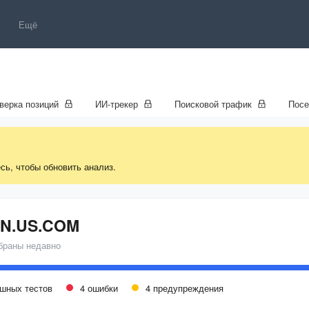
Ещё
верка позиций
ИИ-трекер
Поисковой трафик
Пос
сь, чтобы обновить анализ.
IN.US.COM
браны недавно
ешных тестов
4 ошибки
4 предупреждения