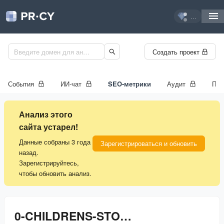
...
Создать проект
События
ИИ-чат
SEO-метрики
Аудит
Про
Анализ этого
сайта устарел!
Данные собраны 3 года
Зарегистрироваться и обновить
назад.
Зарегистрируйтесь,
чтобы обновить анализ.
0-CHILDRENS-STORE.BUSINESS.SITE